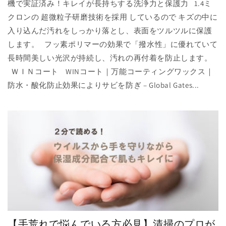
機で実証済み！キレイが長持ちする洗浄力と保護力 1.4ミ
クロンの 超微粒子研磨技術を採用 しているので キズの中に
入り込んだ汚れをしっかり落とし、表面をツルツルに保護
します。 フッ素ポリマーの効果で「撥水性」に優れていて
長時間美しい光沢が持続し、汚れの再付着を防止します。
ＷＩＮコート WINコート｜万能コーティングワックス｜
防水・酸化防止効果によりサビを防ぎ – Global Gates...
【手荒れで悩んでいる方必見】清掃のプロが