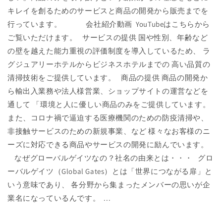
キレイを創るためのサービスと商品の開発から販売までを
行っています。 会社紹介動画 YouTubeはこちらから
ご覧いただけます。 サービスの提供 国や性別、年齢など
の壁を越えた能力重視の評価制度を導入しているため、 ラ
グジュアリーホテルからビジネスホテルまでの 高い品質の
清掃技術をご提供しています。 商品の提供 商品の開発か
ら輸出入業務や法人様営業、ショップサイトの運営などを
通して 「環境と人に優しい商品のみをご提供しています。
また、コロナ禍で逼迫する医療機関のための防疫清掃や、
非接触サービスのための新規事業、など 様々なお客様のニ
ーズに対応できる商品やサービスの開発に励んでいます。
なぜグローバルゲイツなの？社名の由来とは・・・ グロ
ーバルゲイツ（Global Gates）とは「世界につながる扉」と
いう意味であり、 各分野から集まったメンバーの思いが企
業名になっているんです。 ...