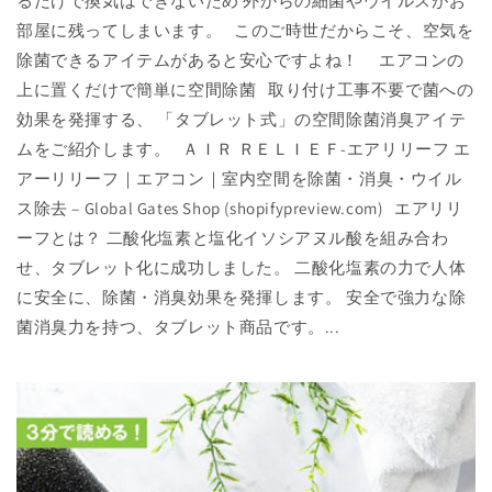
るだけで換気はできないため 外からの細菌やウイルスがお
部屋に残ってしまいます。 このご時世だからこそ、空気を
除菌できるアイテムがあると安心ですよね！ エアコンの
上に置くだけで簡単に空間除菌 取り付け工事不要で菌への
効果を発揮する、 「タブレット式」の空間除菌消臭アイテ
ムをご紹介します。 ＡＩＲ ＲＥＬＩＥＦ-エアリリーフ エ
アーリリーフ｜エアコン｜室内空間を除菌・消臭・ウイル
ス除去 – Global Gates Shop (shopifypreview.com) エアリリ
ーフとは？ 二酸化塩素と塩化イソシアヌル酸を組み合わ
せ、タブレット化に成功しました。 二酸化塩素の力で人体
に安全に、除菌・消臭効果を発揮します。 安全で強力な除
菌消臭力を持つ、タブレット商品です。...