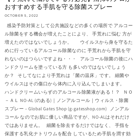
おすすめする手肌を守る除菌スプレー
OCTOBER 5, 2022
感染予防対策として公共施設などの多くの場所で アルコー
ル除菌をする機会が増えたことにより、 手荒れに悩む 方が
増えたのではないでしょうか。 ウイルスから身を守るた
めに行っているアルコール除菌なのに 手荒れから手肌を守
れないのはつらいですよね・・・ アルコール除菌の後にハ
ンドクリームを塗っている方 も多いのではないでしょう
か？ そしてなにより手荒れは「菌の温床」です。 細菌や
ウイルスはその傷口から体内に入り込んでしまいます。
ハンドクリームいらずのアルコール除菌液がある！？ ＮＯ
－ＡＬ NO-AL (のある)｜ノンアルコール｜ウィルス・除菌
スプレー – Global Gates Shop (g-gatesshop.com) ノンアル
コール なのでお肌に優しい商品ですが、NO-ALはそれだけ
ではありません。 細菌を除去するだけではなく、 手指を
保護する乳化ナトリウムを配合 しているため手肌を潤す効